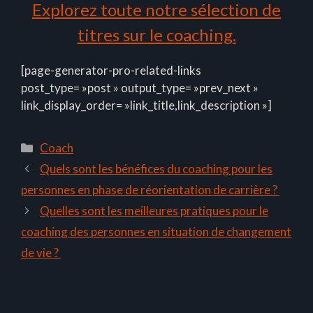
Explorez toute notre sélection de
titres sur le coaching.
[page-generator-pro-related-links
post_type= »post » output_type= »prev_next »
link_display_order= »link_title,link_description »]
Catégories
Coach
Quels sont les bénéfices du coaching pour les
personnes en phase de réorientation de carrière ?
Quelles sont les meilleures pratiques pour le
coaching des personnes en situation de changement
de vie ?