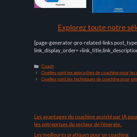
Explorez toute notre séle
[page-generator-pro-related-links post_type
link_display_order= »link_title,link_descriptio
Catégories
Coach
Quelles sont les approches de coaching pour le
Quelles sont les techniques de coaching pour gé
Les avantages du coaching assisté par IA pou
les entreprises du secteur de l’énergie.
Les meilleures pratiques pour un coaching