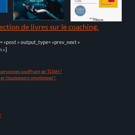
ction de livres sur le coaching.
= »post » output_type= »prev_next »
n »]
s personnes souffrant de TDAH ?
rer l’épuisement émotionnel ?
r