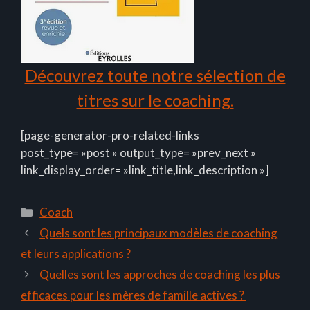
Découvrez toute notre sélection de
titres sur le coaching.
[page-generator-pro-related-links
post_type= »post » output_type= »prev_next »
link_display_order= »link_title,link_description »]
Catégories
Coach
Quels sont les principaux modèles de coaching
et leurs applications ?
Quelles sont les approches de coaching les plus
efficaces pour les mères de famille actives ?