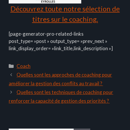
Découvrez toute notre sélection de
titres sur le coaching.
[page-generator-pro-related-links
post_type= »post » output_type= »prev_next »
link_display_order= »link_title,link_description »]
Catégories
Coach
Quelles sont les approches de coaching pour
améliorer la gestion des conflits au travail ?
Quelles sont les techniques de coaching pour
renforcer la capacité de gestion des priorités ?