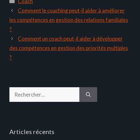
Catégories
Coach
Comment le coaching peut-il aider à améliorer
les compétences en gestion des relations familiales
?
Comment un coach peut-il aider à développer
des compétences en gestion des priorités multiples
?
Rechercher :
Articles récents