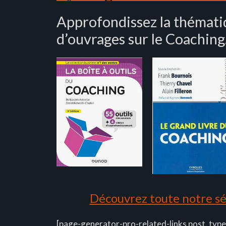
Approfondissez la thématiq
d’ouvrages sur le Coaching
Découvrez toute notre sél
[page-generator-pro-related-links post_type