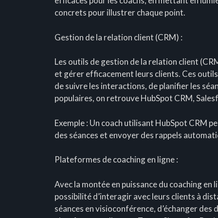
efficaces pour les coachs, en mettant en lumi
concrets pour illustrer chaque point.
Gestion de la relation client (CRM) :
Les outils de gestion de la relation client (C
et gérer efficacement leurs clients. Ces outil
de suivre les interactions, de planifier les sé
populaires, on retrouve HubSpot CRM, Sales
Exemple : Un coach utilisant HubSpot CRM peut 
des séances et envoyer des rappels automatiqu
Plateformes de coaching en ligne :
Avec la montée en puissance du coaching en li
possibilité d’interagir avec leurs clients à d
séances en visioconférence, d’échanger des 