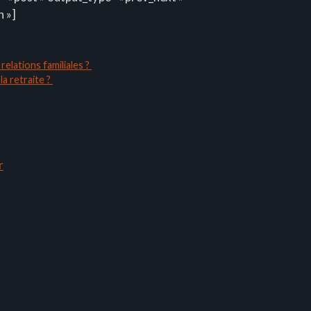
n »]
relations familiales ?
la retraite ?
r