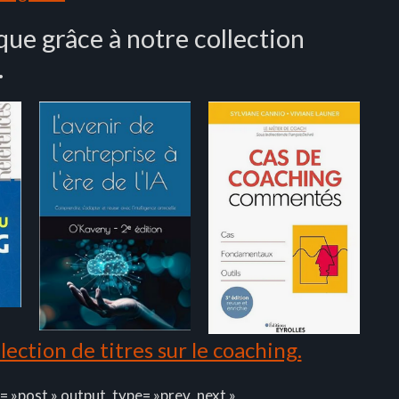
ue grâce à notre collection
.
ection de titres sur le coaching.
= »post » output_type= »prev_next »