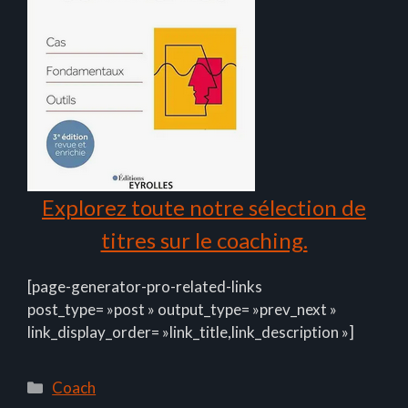
Explorez toute notre sélection de
titres sur le coaching.
[page-generator-pro-related-links
post_type= »post » output_type= »prev_next »
link_display_order= »link_title,link_description »]
Catégories
Coach