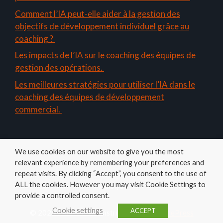
Comment l’IA peut-elle aider à la gestion des
objectifs de développement individuel grâce au
coaching ?
Les impacts de l’IA sur le coaching des équipes de
gestion des opérations.
Les meilleures stratégies pour utiliser l’IA dans le
coaching des équipes de développement
commercial.
We use cookies on our website to give you the most
relevant experience by remembering your preferences and
repeat visits. By clicking “Accept”, you consent to the use of
ALL the cookies. However you may visit Cookie Settings to
Amelys
provide a controlled consent.
Cookie settings
ACCEPT
© 2026 Coacher
• Construit avec
GeneratePress