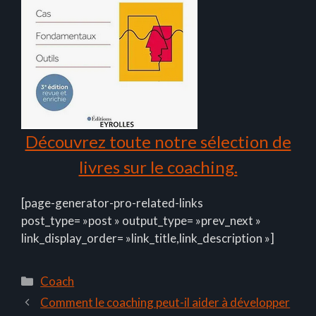
Découvrez toute notre sélection de
livres sur le coaching.
[page-generator-pro-related-links
post_type= »post » output_type= »prev_next »
link_display_order= »link_title,link_description »]
Catégories
Coach
Comment le coaching peut-il aider à développer