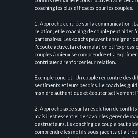
conflits de manière constructive. Dans cet art
coaching les plus efficaces pour les couples.
1. Approche centrée sur la communication : L
relation, et le coaching de couple peut aider 
partenaires. Les coachs peuvent enseigner de
l’écoute active, la reformulation et l’express
couples à mieux se comprendre et à exprimer 
contribuer à renforcer leur relation.
Exemple concret : Un couple rencontre des d
sentiments et leurs besoins. Le coach les gui
manière authentique et écouter activement l
2. Approche axée sur la résolution de conflits 
mais il est essentiel de savoir les gérer de m
destructeurs. Le coaching de couple peut aider 
comprendre les motifs sous-jacents et à trou