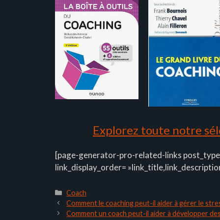
Explorez toute notre séle
[page-generator-pro-related-links post_type
link_display_order= »link_title,link_descriptio
Catégories
Coach
Comment le coaching peut-il aider à gérer le stre
Comment un coach peut-il aider à développer de