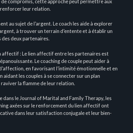
he de compromis, cette approche peut permettre aux
renforcer leur relation.
t au sujet de l’argent. Le coach les aide à explorer
argent, à trouver un terrain d’entente et à établir un
 des deux partenaires.
ffectif : Le lien affectif entre les partenaires est
t épanouissante. Le coaching de couple peut aider à
’affection, en favorisant l’intimité émotionnelle et en
En aidant les couples à se connecter sur un plan
raviver la flamme de leur relation.
e dans le Journal of Marital and Family Therapy, les
hing axées sur le renforcement du lien affectif ont
ative dans leur satisfaction conjugale et leur bien-