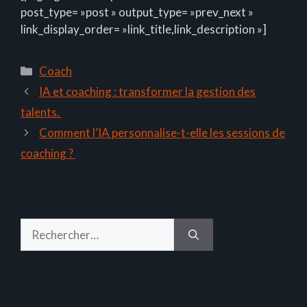
post_type= »post » output_type= »prev_next »
link_display_order= »link_title,link_description »]
Catégories
Coach
IA et coaching : transformer la gestion des
talents.
Comment l’IA personnalise-t-elle les sessions de
coaching ?
Rechercher :