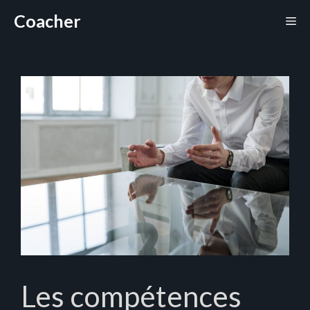
Aller
Coacher
Me
au
contenu
Les compétences