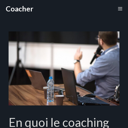
Aller
Coacher
Me
au
contenu
En quoi le coaching