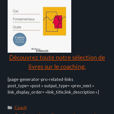
Découvrez toute notre sélection de
livres sur le coaching.
[page-generator-pro-related-links
post_type= »post » output_type= »prev_next »
link_display_order= »link_title,link_description »]
Catégories
Coach