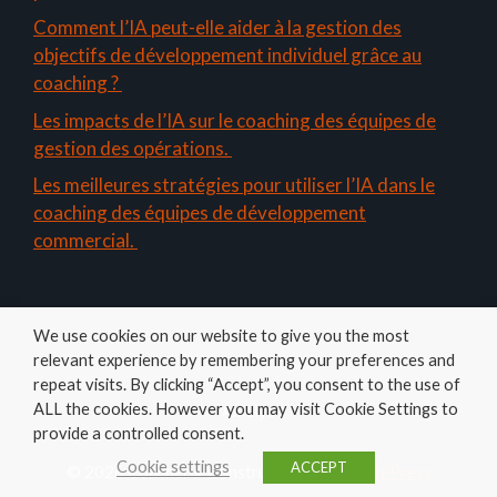
Comment l’IA peut-elle aider à la gestion des
objectifs de développement individuel grâce au
coaching ?
Les impacts de l’IA sur le coaching des équipes de
gestion des opérations.
Les meilleures stratégies pour utiliser l’IA dans le
coaching des équipes de développement
commercial.
We use cookies on our website to give you the most
relevant experience by remembering your preferences and
repeat visits. By clicking “Accept”, you consent to the use of
ALL the cookies. However you may visit Cookie Settings to
Amelys
provide a controlled consent.
Cookie settings
ACCEPT
© 2026 Coacher
• Construit avec
GeneratePress