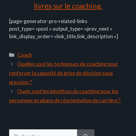
livres sur le coaching.
[page-generator-pro-related-links
post_type= »post » output_type= »prev_next »
link_display_order= »link_title,link_description »]
Catégories
Coach
Quelles sont les techniques de coaching pour
renforcer la capacité de prise de décision sous
pression ?
Quels sont les bénéfices du coaching pour les
personnes en phase de réorientation de carrière ?
Rechercher :