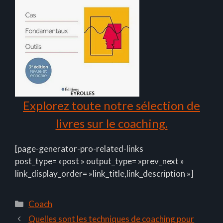
Explorez toute notre sélection de
livres sur le coaching.
[page-generator-pro-related-links
post_type= »post » output_type= »prev_next »
link_display_order= »link_title,link_description »]
Catégories
Coach
Quelles sont les techniques de coaching pour