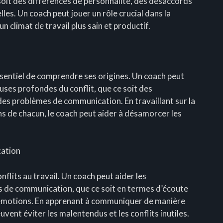
soit des différences de personnalité, des désaccords
es. Un coach peut jouer un rôle crucial dans la
un climat de travail plus sain et productif.
essentiel de comprendre ses origines. Un coach peut
causes profondes du conflit, que ce soit des
es problèmes de communication. En travaillant sur la
 de chacun, le coach peut aider à désamorcer les
cation
lits au travail. Un coach peut aider les
s de communication, que ce soit en termes d’écoute
s émotions. En apprenant à communiquer de manière
uvent éviter les malentendus et les conflits inutiles.