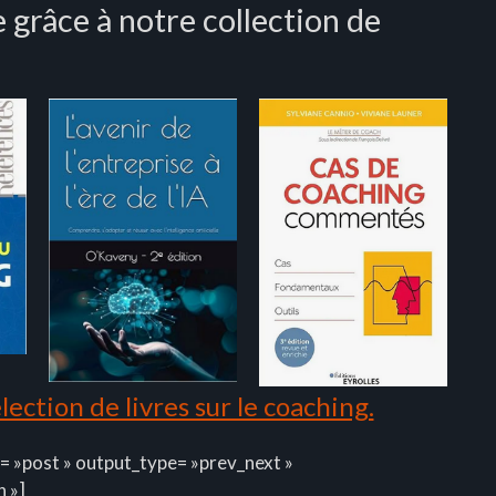
 grâce à notre collection de
ection de livres sur le coaching.
= »post » output_type= »prev_next »
n »]