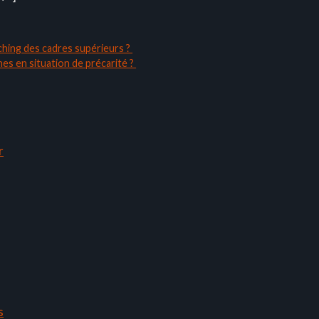
aching des cadres supérieurs ?
es en situation de précarité ?
r
s