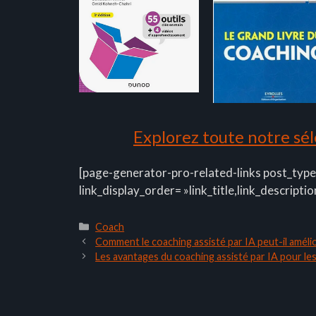
Explorez toute notre séle
[page-generator-pro-related-links post_type
link_display_order= »link_title,link_descriptio
Catégories
Coach
Comment le coaching assisté par IA peut-il amél
Les avantages du coaching assisté par IA pour le