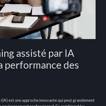
ng assisté par IA
la performance des
lle (IA) est une approche innovante qui peut grandement