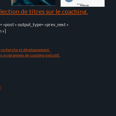
ection de titres sur le coaching.
= »post » output_type= »prev_next »
n »]
de recherche et développement.
 les programmes de coaching exécutif.
r