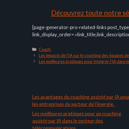
Découvrez toute notre sél
[page-generator-pro-related-links post_type
link_display_order= »link_title,link_descriptio
Catégories
Coach
Les impacts de l’IA sur le coaching des équipes 
Les meilleures pratiques pour intégrer l’IA dans
Les avantages du coaching assisté par IA pou
les entreprises du secteur de l’énergie.
Les meilleures pratiques pour un coaching
assisté par IA dans le secteur des
télécommunications.