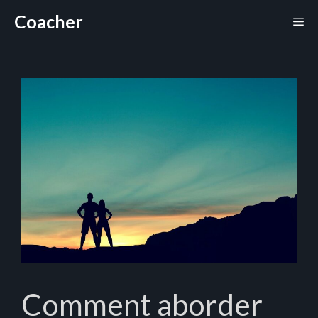
Aller
Coacher
Me
au
contenu
Comment aborder