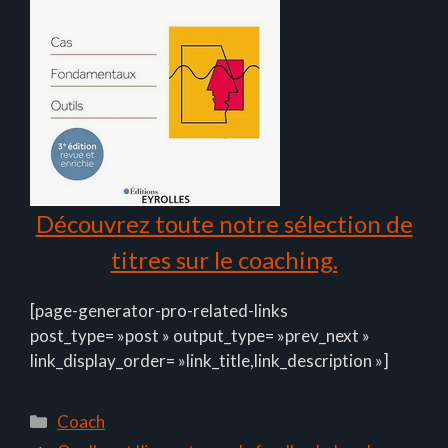
Découvrez toute notre sélection de
titres sur le coaching.
[page-generator-pro-related-links
post_type= »post » output_type= »prev_next »
link_display_order= »link_title,link_description »]
Catégories
Coach