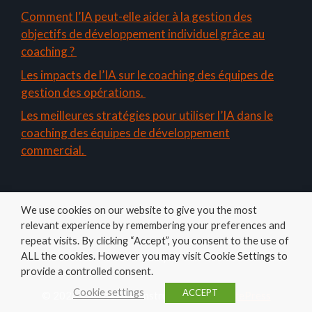
Comment l’IA peut-elle aider à la gestion des
objectifs de développement individuel grâce au
coaching ?
Les impacts de l’IA sur le coaching des équipes de
gestion des opérations.
Les meilleures stratégies pour utiliser l’IA dans le
coaching des équipes de développement
commercial.
We use cookies on our website to give you the most
relevant experience by remembering your preferences and
repeat visits. By clicking “Accept”, you consent to the use of
ALL the cookies. However you may visit Cookie Settings to
Amelys
provide a controlled consent.
Cookie settings
ACCEPT
© 2026 Coacher
• Construit avec
GeneratePress